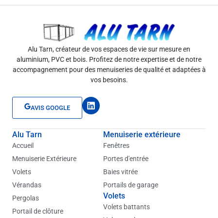
Alu Tarn, créateur de vos espaces de vie sur mesure en
aluminium, PVC et bois. Profitez de notre expertise et de notre
accompagnement pour des menuiseries de qualité et adaptées à
vos besoins.
L
AVIS GOOGLE
i
n
k
Alu Tarn
Menuiserie extérieure
e
d
Accueil
Fenêtres
i
Menuiserie Extérieure
Portes d'entrée
n
Volets
Baies vitrée
Vérandas
Portails de garage
Volets
Pergolas
Volets battants
Portail de clôture