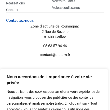
Volets roulants
Réalisations
Volets coulissants
Contact
Contactez-nous
Zone d’activité de Roumagnac
2 Rue de Bezelle
81600 Gaillac
05 63 57 96 46
contact@alutarn.fr
Informations annexes
Mentions légales
Nous accordons de l'importance à votre vie
Politique de confidentialité
privée
Réglages Cookies
Nous utilisons des cookies pour améliorer votre expérience de
navigation, vous proposer des publicités ou des contenus
personnalisés et analyser notre trafic. En cliquant sur « Tout
© 2026 Digital-i – Tous droits réservés.
Conception, développement et référencement
accepter », vous consentez à ce que nous utilisions des